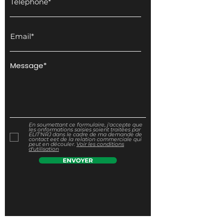
En soumettant ce formulaire, j'accepte que
les onformations saisies soient traitées par
ELIT'NRJ dans le cadre de ma demande de
contact eet de la relation commerciale qui
peut en découler.
Voir les conditions
d'utilisation
ENVOYER