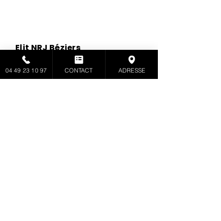
Elit NRJ Béziers
beziers@elitnrj.fr
04 49 23 10 97
CONTACT
ADRESSE
04 49 23 10 97
Elit NRJ Béziers
beziers@elitnrj.fr
04 49 23 10 97
À propos