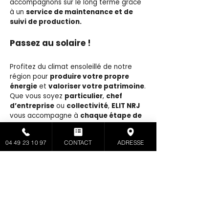
accompagnons sur le long terme grâce
à un
service de maintenance et de
suivi de production.
Passez au solaire !
Profitez du climat ensoleillé de notre
région pour
produire votre propre
énergie
et
valoriser votre patrimoine
.
Que vous soyez
particulier
,
chef
d’entreprise
ou
collectivité
,
ELIT NRJ
vous accompagne à
chaque étape de
votre projet
. Contactez‑nous dès
aujourd’hui pour obtenir une
étude
04 49 23 10 97
CONTACT
ADRESSE
gratuite
et rejoindre les milliers
d’Occitans qui ont déjà choisi le solaire.