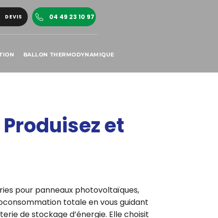
04 49 23 10 97
DEVIS
TION
BALLON THERMODYNAMIQUE
- Produisez et
teries pour panneaux photovoltaïques,
oconsommation totale en vous guidant
terie de stockage d’énergie. Elle choisit