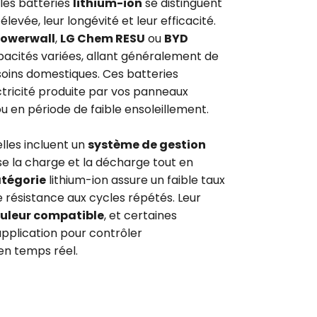
 les batteries
lithium-ion
se distinguent
levée, leur longévité et leur efficacité.
Powerwall
,
LG Chem RESU
ou
BYD
pacités variées, allant généralement de
soins domestiques. Ces batteries
tricité produite par vos panneaux
t ou en période de faible ensoleillement.
 elles incluent un
système de gestion
e la charge et la décharge tout en
tégorie
lithium-ion assure un faible taux
 résistance aux cycles répétés. Leur
uleur compatible
, et certaines
application pour contrôler
n temps réel.