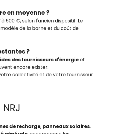
dre en moyenne ?
à 500 €, selon l'ancien dispositif. Le
modèle de la borne et du coût de
restantes ?
ides des fournisseurs d'énergie
et
vent encore exister.
tre collectivité et de votre fournisseur
T NRJ
nes de recharge
,
panneaux solaires
,
té générale
, accompagne les