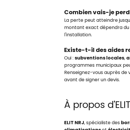
Combien vais-je per
La perte peut atteindre jusqu’
montant exact dépendra du 
l'installation.
Existe-t-il des aides 
Oui :
subventions locales
,
a
programmes municipaux peu
Renseignez-vous auprès de vo
avant de signer un devis.
À propos d'ELI
ELIT NRJ
, spécialiste des
bor
climatisations
et
électrici