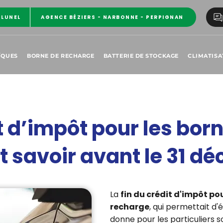
 LUNEL
AGENCE BÉZIERS - NARBONNE - PERPIGNAN
ÏQUES
BORNE DE RECHARGE
BATTERIE DE STOCKAGE
CLIMATISA
it d’impôt pour les bo
aut savoir avant le 31 
La
fin du crédit d'impôt pou
recharge
, qui permettait d
donne pour les particuliers s